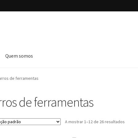
Quem somos
Envios e devoluções
Finalizar compras
Livre Resolução
arros de ferramentas
mações
Loja
Política de Privacidade
Quem somos
Termos e condiçõ
rros de ferramentas
A mostrar 1–12 de 26 resultados