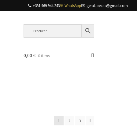
📞 +351 969 944 243
💬 WhatsApp
✉️ geral.lpecas@gmail.com
0,00
€
0 itens
es
1
2
3