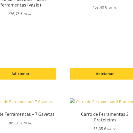
ferramentas (vazio)
467,40
€
IVA inc.
276,75
€
IVA inc.
Adicionar
Adicionar
de Ferramentas – 7 Gavetas
Carro de Ferramentas 3
Prateleiras
289,05
€
IVA inc.
55,35
€
IVA inc.