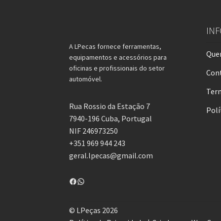
IN
A LPecas fornece ferramentas,
Que
equipamentos e acessórios para
oficinas e profissionais do setor
Con
automóvel.
Term
Rua Rossio da Estação 7
Polí
7940-196 Cuba, Portugal
NIF 246973250
+351 969 944 243
geral.lpecas@gmail.com
Facebook
WhatsApp
© LPeças 2026