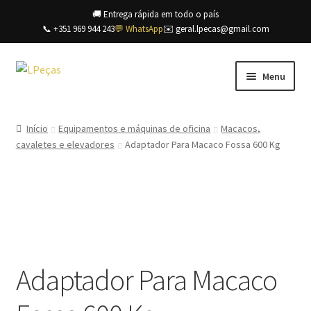
🚚 Entrega rápida em todo o país
📞 +351 969 944 243
💬 WhatsApp
✉️ geral.lpecas@gmail.com
Ir
Saltar
Menu
para
para
a
o
Início
navegação
conteúdo
Início
Equipamentos e máquinas de oficina
Macacos,
cavaletes e elevadores
Adaptador Para Macaco Fossa 600 Kg
A minha conta
Carrinho
Contacte-nos
Envios e devoluções
Adaptador Para Macaco
Finalizar compras