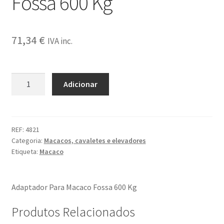
Fossa 600 Kg
Livre Resolução
71,34
€
Livre Resolucao Confirmacao
IVA inc.
Livro de Reclamações
Quantidade
Adicionar
de
Loja
Adaptador
Para
Política de Privacidade
Macaco
REF:
4821
Categoria:
Macacos, cavaletes e elevadores
Fossa
Quem somos
Etiqueta:
Macaco
600
Kg
Termos e condições
Adaptador Para Macaco Fossa 600 Kg
Produtos Relacionados