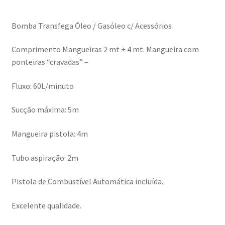
-
230V/550W
Bomba Transfega Óleo / Gasóleo c/ Acessórios
60l/min
c/
Comprimento Mangueiras 2 mt + 4 mt. Mangueira com
Acessórios
ponteiras “cravadas” –
Fluxo: 60L/minuto
Sucção máxima: 5m
Mangueira pistola: 4m
Tubo aspiração: 2m
Pistola de Combustível Automática incluída.
Excelente qualidade.