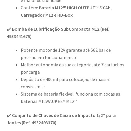
e maior durabilidade
Contém:
Bateria M12™ HIGH OUTPUT™ 5.0Ah
,
Carregador M12
e
HD-Box
✔️
Bomba de Lubrificação SubCompacta M12 (Ref.
4933441675)
Potente motor de 12V garante até 562 bar de
pressão em funcionamento
Melhor autonomia da sua categoria, até 7 cartuchos
por carga
Depósito de 400ml para colocação de massa
consistente
Sistema de bateria flexível: funciona com todas as
baterias MILWAUKEE® M12™
✔️
Conjunto de Chaves de Caixa de Impacto 1/2″ para
Jantes (Ref. 4932493370)