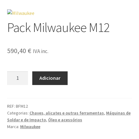
Livre Resolução
Pack Milwaukee M12
Livre Resolucao Confirmacao
Livro de Reclamações
590,40
€
IVA inc.
Loja
Política de Privacidade
Quantidade
Adicionar
de
Pack
Quem somos
Milwaukee
M12
REF:
BFM12
Termos e condições
Categorias:
Chaves, alicates e outras ferramentas
,
Máquinas de
Soldar e de Impacto
,
Óleo e acessórios
Marca:
Milwaukee